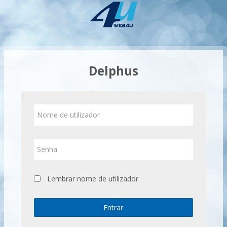
Ir
para
o
conteúdo
principal
Delphus
Nome
de
utilizador
Senha
Lembrar nome de utilizador
Entrar