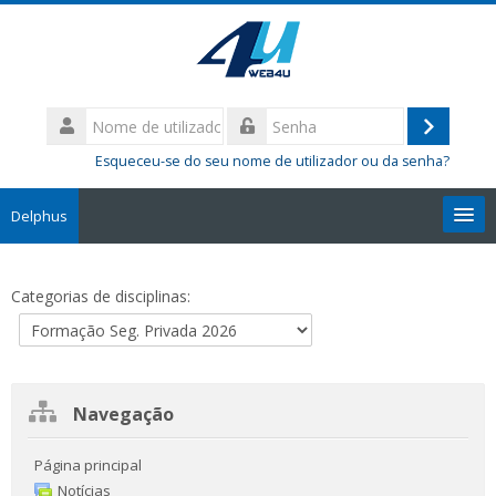
Ir
para
o
conteúdo
Nome
principal
de
Entrar
Senha
utilizador
Esqueceu-se do seu nome de utilizador ou da senha?
Delphus
Pesquisar
disciplinas
Sub
Categorias de disciplinas:
Ignorar
Navegação
Navegação
Página principal
Notícias