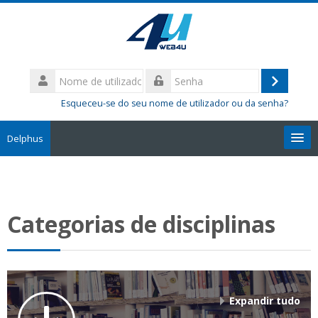
Ir
para
o
conteúdo
Nome
principal
de
Entrar
Senha
utilizador
Esqueceu-se do seu nome de utilizador ou da senha?
Delphus
Pesquisar
disciplinas
Sub
Categorias de disciplinas
Expandir tudo