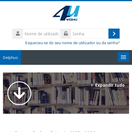
Ir
para
o
conteúdo
Nome
principal
de
Entrar
Senha
utilizador
Esqueceu-se do seu nome de utilizador ou da senha?
Delphus
Pesquisar
disciplinas
Sub
Expandir tudo